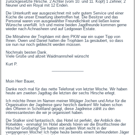
zurückgesetzte Hirsche. 2 Achter (vom 10. und 11. Kopf) 1 Zehner, 2
Neuner und ein Royal mit 12 Enden.
Die Unterkunft war ausgezeichnet mit sehr gutem Service und einer
Küche die unser Erwartung übertroffen hat. Die Besitzer und das
Personal waren von ausgewählter Freundlichkeit und ließen keine
Wünsche unerfüllt. Ich und meine beiden Jagdfreunde kommen gerne
wieder nach Achnasheen und auf Ledgowan Estate.
Die Mitnahme der Trophäen mit dem PKW war ein super Tipp von
Ihnen. Owen und Daniel hatten die Trophäen 1a gesäubert, so dass
sie nun nur noch gebleicht werden müssen.
Nochmals besten Dank.
Viele Grüße und allzeit Waidmannsheil wünscht
Kurt P.
_______________
Moin Herr Bauer,
Danke noch mal für das nette Telefonat von letzter Woche. Wir haben
heute am zweiten Jagdtag die letzten der sechs Hirsche erlegt.
Ich möchte Ihnen im Namen meiner Mitjäger Jochen und Artur für die
Organisation der Jagdreise ganz herzlich danken! Wir haben schon
des Öfteren in Schottland gejagt, diese Jagdreise zählt zu den
interessantesten die wir je organisiert haben.
Die Stalker sind fantastisch, das Hotel ist perfekt, der Anblick des
Rotwildes - einmalig! Im Hotel abends hören wir die Brunftschreie der
Hirsche! Großartig! Sie hatten mit jedem Wort recht in der
vergangenen Woche! Ich habe heute bereits einem befreundeten Jäger