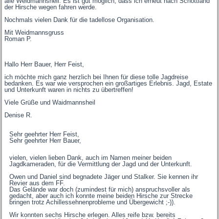
alle Weidmannsheil. Es ist gut möglich, dass ich erneut nach Schottland
der Hirsche wegen fahren werde.
Nochmals vielen Dank für die tadellose Organisation.
Mit Weidmannsgruss
Roman P.
Hallo Herr Bauer, Herr Feist,
ich möchte mich ganz herzlich bei Ihnen für diese tolle Jagdreise
bedanken. Es war wie versprochen ein großartiges Erlebnis. Jagd, Estate
und Unterkunft waren in nichts zu übertreffen!
Viele Grüße und Waidmannsheil
Denise R.
Sehr geehrter Herr Feist,
Sehr geehrter Herr Bauer,
vielen, vielen lieben Dank, auch im Namen meiner beiden
Jagdkameraden, für die Vermittlung der Jagd und der Unterkunft.
Owen und Daniel sind begnadete Jäger und Stalker. Sie kennen ihr
Revier aus dem FF.
Das Gelände war doch (zumindest für mich) anspruchsvoller als
gedacht, aber auch ich konnte meine beiden Hirsche zur Strecke
bringen trotz Achillessehnenprobleme und Übergewicht ;-)).
Wir konnten sechs Hirsche erlegen. Alles reife bzw. bereits