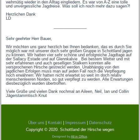
wehmütig wieder in den Alltag eingliedern. Es war von A-Z eine tolle
und unvergessliche Jagdreise. Was soll ich noch mehr dazu sagen?!
Herzlichen Dank
LD
_______________
Sehr geehrter Herr Bauer,
Wir möchten uns ganz herzlich bei Ihnen bedanken, das es durch Sie
möglich war mit unserer doch sehr großen Gruppe in Schottland jagen
zu können. Wir hatten vier sehr schöne und erfolgreiche Jagdtage auf
der Sallacy Estade und auf Glennkalvie . Bei bestem Wetter und mit
sehr erfahrenen und auch geselligen Stalkern konnten alle
versprochenen Hirsche gestreckt werden. Unabhängig von den
jagdlichen Erfolgen muss man auf jeden Fall noch die Verpflegung
noch erwähnen: Wir hatten nicht erwartet so weit im doch relativ
menschenleeren Norden, so gut verpflegt zu werden. Alle Erwartungen
diesbezüglich wurden übertroffen.
Viele Grüße und vielen Dank nochmal an Aileen, Neil, Ian und Collin
Jägerstammtisch Knut
Über uns
|
Kontakt
|
Impressum
|
Datenschutz
Copyright © 2020. Schottland der Hirsche wegen
Designed by
All in Office
.