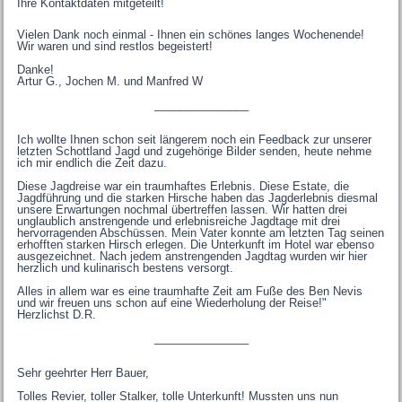
Ihre Kontaktdaten mitgeteilt!
Vielen Dank noch einmal - Ihnen ein schönes langes Wochenende!
Wir waren und sind restlos begeistert!
Danke!
Artur G., Jochen M. und Manfred W
_______________
Ich wollte Ihnen schon seit längerem noch ein Feedback zur unserer
letzten Schottland Jagd und zugehörige Bilder senden, heute nehme
ich mir endlich die Zeit dazu.
Diese Jagdreise war ein traumhaftes Erlebnis. Diese Estate, die
Jagdführung und die starken Hirsche haben das Jagderlebnis diesmal
unsere Erwartungen nochmal übertreffen lassen. Wir hatten drei
unglaublich anstrengende und erlebnisreiche Jagdtage mit drei
hervorragenden Abschüssen. Mein Vater konnte am letzten Tag seinen
erhofften starken Hirsch erlegen. Die Unterkunft im Hotel war ebenso
ausgezeichnet. Nach jedem anstrengenden Jagdtag wurden wir hier
herzlich und kulinarisch bestens versorgt.
Alles in allem war es eine traumhafte Zeit am Fuße des Ben Nevis
und wir freuen uns schon auf eine Wiederholung der Reise!"
Herzlichst D.R.
_______________
Sehr geehrter Herr Bauer,
Tolles Revier, toller Stalker, tolle Unterkunft! Mussten uns nun